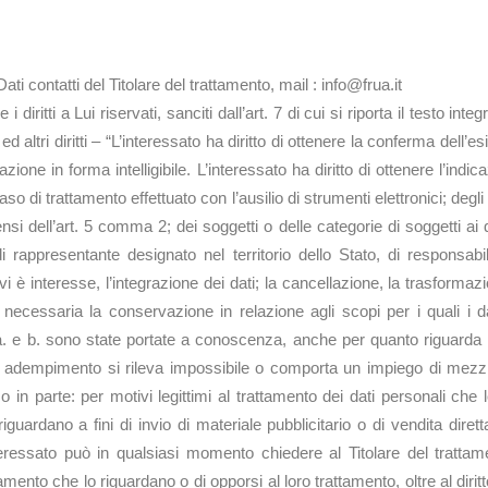
bile del trattamento
ati contatti del Titolare del trattamento, mail : info@frua.it
 diritti a Lui riservati, sanciti dall’art. 7 di cui si riporta il testo i
d altri diritti – “L’interessato ha diritto di ottenere la conferma dell’
ne in forma intelligibile. L’interessato ha diritto di ottenere l’indicazi
so di trattamento effettuato con l’ausilio di strumenti elettronici; degli e
si dell’art. 5 comma 2; dei soggetti o delle categorie di soggetti ai
ppresentante designato nel territorio dello Stato, di responsabili o
i è interesse, l’integrazione dei dati; la cancellazione, la trasformazi
 necessaria la conservazione in relazione agli scopi per i quali i da
a a. e b. sono state portate a conoscenza, anche per quanto riguarda il 
ale adempimento si rileva impossibile o comporta un impiego di mezzi
to o in parte: per motivi legittimi al trattamento dei dati personali ch
riguardano a fini di invio di materiale pubblicitario o di vendita dir
ressato può in qualsiasi momento chiedere al Titolare del trattamen
ento che lo riguardano o di opporsi al loro trattamento, oltre al diritto a