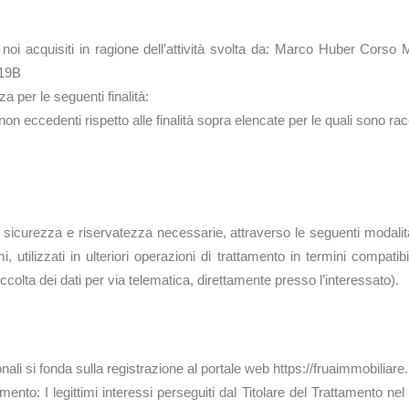
ento
a noi acquisiti in ragione dell’attività svolta da: Marco Huber Cor
19B
a per le seguenti finalità:
 e non eccedenti rispetto alle finalità sopra elencate per le quali sono ra
mento
la sicurezza e riservatezza necessarie, attraverso le seguenti modalità
imi, utilizzati in ulteriori operazioni di trattamento in termini compat
raccolta dei dati per via telematica, direttamente presso l’interessato).
trattamento
ali si fonda sulla registrazione al portale web https://fruaimmobiliare.i
tamento: I legittimi interessi perseguiti dal Titolare del Trattamento ne