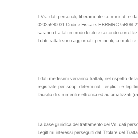
Finalità del trattam
I Vs. dati personali, liberamente comunicati e d
02025590031 Codice Fiscale: HBRMRC75R06L2
saranno trattati in modo lecito e secondo correttezz
I dati trattati sono aggiornati, pertinenti, completi
Modalità del tratta
I dati medesimi verranno trattati, nel rispetto del
registrate per scopi determinati, espliciti e legitt
l’ausilio di strumenti elettronici ed automatizzati (
Base giuridica del 
La base giuridica del trattamento dei Vs. dati person
Legittimi interessi perseguiti dal Titolare del Trat