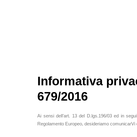
Informativa priv
679/2016
Ai sensi dell’art. 13 del D.lgs.196/03 ed in segu
Regolamento Europeo, desideriamo comunicarVi 