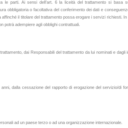
e tra le parti. Ai sensi dell’art. 6 la liceità del trattamento si b
ura obbligatoria o facoltativa del conferimento dei dati e conseguenze
affinché il titolare del trattamento possa erogare i servizi richiesti. In
on potrà adempiere agli obblighi contrattuali.
ati a terzi
l trattamento, dai Responsabili del trattamento da lui nominati e dagli 
ione
anni, dalla cessazione del rapporto di erogazione del servizio/di forn
are del trattamento dati per
i personali ad un paese terzo o ad una organizzazione internazionale.