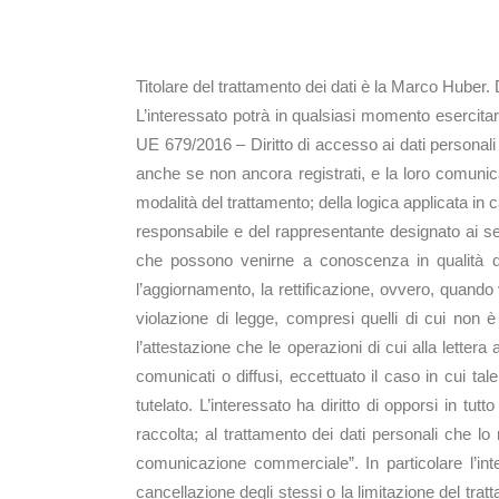
Titolare e Responsa
Titolare del trattamento dei dati è la Marco Huber. D
L’interessato potrà in qualsiasi momento esercitare i
UE 679/2016 – Diritto di accesso ai dati personali e
anche se non ancora registrati, e la loro comunicazio
modalità del trattamento; della logica applicata in ca
responsabile e del rappresentante designato ai sen
che possono venirne a conoscenza in qualità di ra
l’aggiornamento, la rettificazione, ovvero, quando v
violazione di legge, compresi quelli di cui non è
l’attestazione che le operazioni di cui alla letter
comunicati o diffusi, eccettuato il caso in cui t
tutelato. L’interessato ha diritto di opporsi in tut
raccolta; al trattamento dei dati personali che lo 
comunicazione commerciale”. In particolare l’inte
cancellazione degli stessi o la limitazione del trattam