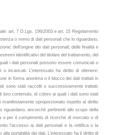
ntegrale: art. 7 D.Lgs. 196/2003 e art. 15 Regolamento
esistenza o meno di dati personali che lo riguardano,
one: dell’origine dei dati personali; delle finalità e
stremi identificativi del titolare del trattamento, del
 quali i dati personali possono essere comunicati o
 incaricati. L’interessato ha diritto di ottenere:
one in forma anonima o il blocco dei dati trattati in
ti sono stati raccolti o successivamente trattati;
loro contenuto, di coloro ai quali i dati sono stati
 manifestamente sproporzionato rispetto al diritto
e lo riguardano, ancorché pertinenti allo scopo della
etta o per il compimento di ricerche di mercato o di
to l’accesso ai dati personali e la rettifica o la
lla portabilità dei dati. L’interessato ha il diritto di